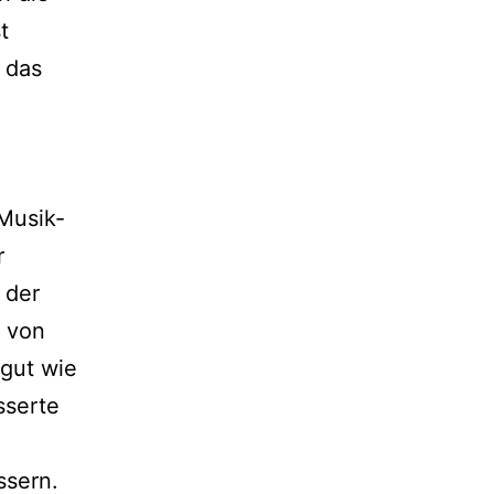
t
 das
 Musik-
r
 der
e von
 gut wie
sserte
ssern.