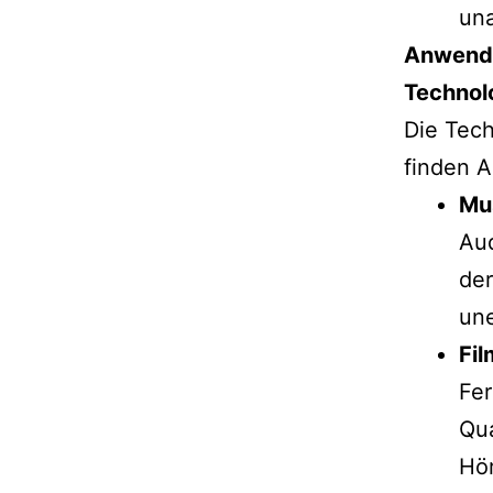
una
Anwendu
Technol
Die Tec
finden 
Mu
Aud
de
une
Fi
Fer
Qua
Hör