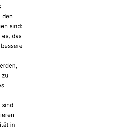
s
, den
en sind:
 es, das
 bessere
werden,
 zu
es
 sind
mieren
tät in