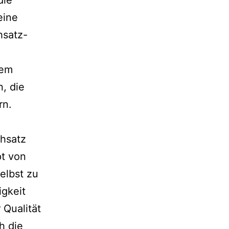
die
eine
hsatz-
sem
, die
rn.
chsatz
pt von
elbst zu
igkeit
 Qualität
h die