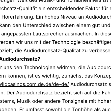
eutigen Welt des Musik- und Tonabnehmers ist 
chsatz-Qualität ein entscheidender Faktor für 
 Hörerfahrung. Ein hohes Niveau an Audiodurc
 kann den Unterschied zwischen einem gut und
t angepassten Lautsprecher ausmachen. In die
werden wir uns mit der Technologie beschäftigen
bzielt, die Audiodurchsatz-Qualität zu verbesse
 Audiodurchsatz?
ir uns den Technologien widmen, die Audiodur
rn können, ist es wichtig, zunächst das Konze
iwildcasinos.com.de.de/de-de/
Audiodurchsatz s
n. Der Audiodurchsatz bezieht sich auf die Fäh
stems, Musik oder andere Tonsignale mit hoher
geben. Er umfasst sowohl die Tonhöhe als auc