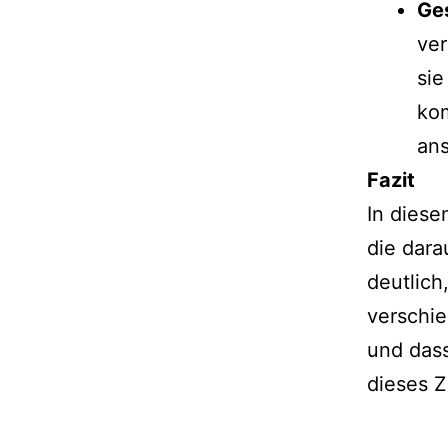
Ge
ver
sie
kom
an
Fazit
In diese
die dara
deutlich
verschi
und das
dieses Z