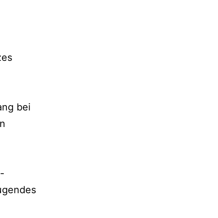
zes
ang bei
en
-
eugendes