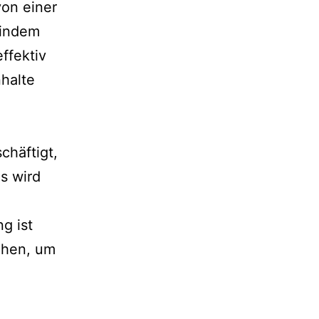
on einer
 indem
ffektiv
halte
chäftigt,
s wird
g ist
ehen, um