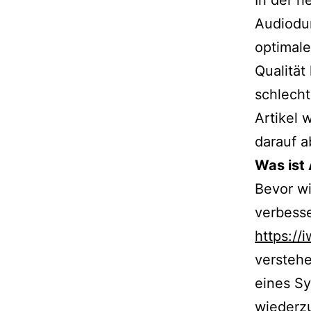
In der h
Audiodur
optimale
Qualität
schlech
Artikel 
darauf a
Was ist
Bevor w
verbesse
https://
verstehe
eines Sy
wiederzu