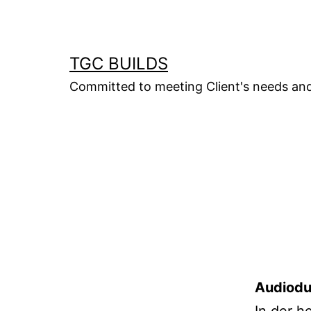
Skip
to
content
TGC BUILDS
Committed to meeting Client's needs an
Audiodu