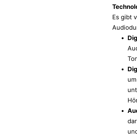
Technol
Es gibt 
Audiodur
Dig
Aud
Ton
Dig
um
unt
Hör
Au
dar
und