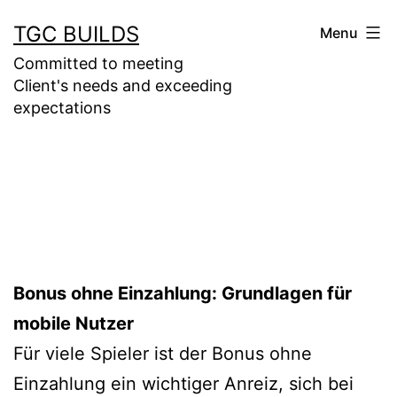
Skip
TGC BUILDS
Menu
to
Committed to meeting
content
Client's needs and exceeding
expectations
Bonus ohne Einzahlung: Grundlagen für
mobile Nutzer
Für viele Spieler ist der Bonus ohne
Einzahlung ein wichtiger Anreiz, sich bei