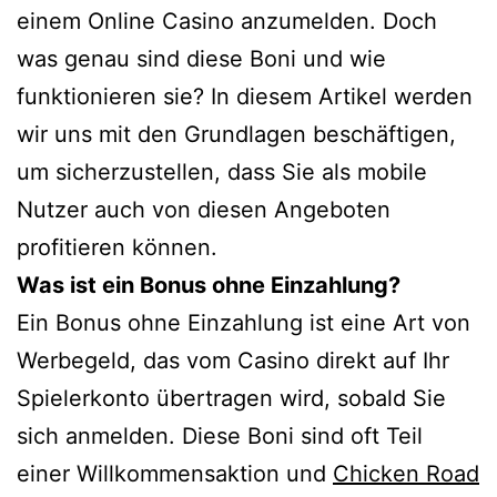
einem Online Casino anzumelden. Doch
was genau sind diese Boni und wie
funktionieren sie? In diesem Artikel werden
wir uns mit den Grundlagen beschäftigen,
um sicherzustellen, dass Sie als mobile
Nutzer auch von diesen Angeboten
profitieren können.
Was ist ein Bonus ohne Einzahlung?
Ein Bonus ohne Einzahlung ist eine Art von
Werbegeld, das vom Casino direkt auf Ihr
Spielerkonto übertragen wird, sobald Sie
sich anmelden. Diese Boni sind oft Teil
einer Willkommensaktion und
Chicken Road