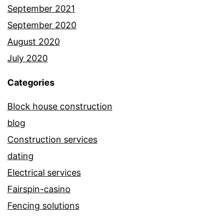
September 2021
September 2020
August 2020
July 2020
Categories
Block house construction
blog
Construction services
dating
Electrical services
Fairspin-casino
Fencing solutions